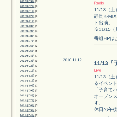
2013年03月
[8]
Radio
2013年02月
[6]
11/13（土）
2013年01月
[2]
静岡K-M
2012年12月
[6]
2012年11月
[3]
ト出演。
2012年10月
[1]
※11/15（
2012年09月
[3]
2012年08月
[4]
番組HPは
2012年07月
[5]
2012年06月
[2]
2012年05月
[5]
2012年04月
[7]
2010.11.12
2012年03月
[9]
11/1
2012年02月
[3]
Live
2012年01月
[7]
11/13
2011年12月
[4]
2011年11月
[6]
るイベン
2011年10月
[2]
「子育てハ
2011年09月
[7]
オープン
2011年08月
[4]
2011年07月
[4]
す。
2011年06月
[5]
休日の午
2011年05月
[4]
2011年04月
[2]