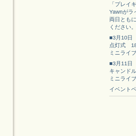
「プレイキャ
Yawnが
両日とも
ください
■3月10日（
点灯式 18
ミニライブ 1
■3月11日
キャンドルセ
ミニライブ 1
イベント