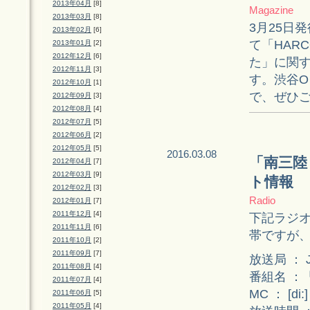
2013年04月
[8]
Magazine
2013年03月
[8]
3月25日発
2013年02月
[6]
て「HAR
2013年01月
[2]
2012年12月
[6]
た」に関す
2012年11月
[3]
す。渋谷O
2012年10月
[1]
で、ぜひ
2012年09月
[3]
2012年08月
[4]
2012年07月
[5]
2012年06月
[2]
2012年05月
[5]
2016.03.08
「南三陸
2012年04月
[7]
2012年03月
[9]
ト情報
2012年02月
[3]
Radio
2012年01月
[7]
2011年12月
[4]
下記ラジ
2011年11月
[6]
帯ですが
2011年10月
[2]
2011年09月
[7]
放送局 ： 
2011年08月
[4]
番組名 ：「
2011年07月
[4]
MC ： [d
2011年06月
[5]
2011年05月
[4]