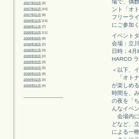
場で、偶
2007年03月
[3]
ント「オト
2007年02月
[10]
2007年01月
[9]
フリーラ
2006年12月
[13]
にご参加
2006年11月
[7]
2006年10月
[11]
イベントタ
2006年09月
[8]
会場：立川
2006年08月
[2]
日時：4月6日
2006年07月
[3]
2006年06月
[2]
HARCO 
2006年05月
[3]
2006年04月
[5]
＜以下、
2006年03月
[8]
「オトナリ
2006年02月
[3]
が楽しめる
2006年01月
[4]
時間を、
の夜を「
んなイベ
会場内に
どなど、
による一