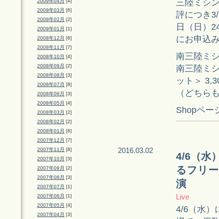
三陸ミシ
2009年04月
[4]
2009年03月
[6]
評につき3
2009年02月
[2]
日（日）2
2009年01月
[1]
にお申込
2008年12月
[6]
2008年11月
[7]
南三陸ミシン
2008年10月
[4]
2008年09月
[2]
南三陸ミシ
2008年08月
[3]
ット＞ 3,3
2008年07月
[8]
（どちら
2008年06月
[3]
2008年05月
[4]
Shopペー
2008年03月
[2]
2008年02月
[2]
2008年01月
[6]
2007年12月
[7]
2016.03.02
2007年11月
[8]
4/6（
2007年10月
[3]
るフリー
2007年09月
[2]
2007年08月
[3]
演
2007年07月
[1]
Live
2007年06月
[1]
2007年05月
[4]
4/6（水
2007年04月
[3]