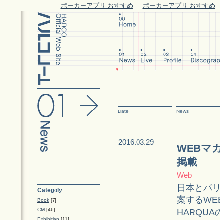
ポーカーアプリ おすすめ
ポーカーアプリ おすすめ
Date
News
2016.03.29
WEBマ
掲載
Web
日本とパ
Categoly
案するWE
Book
[7]
CM
[46]
HARQU
Exhibition
[11]