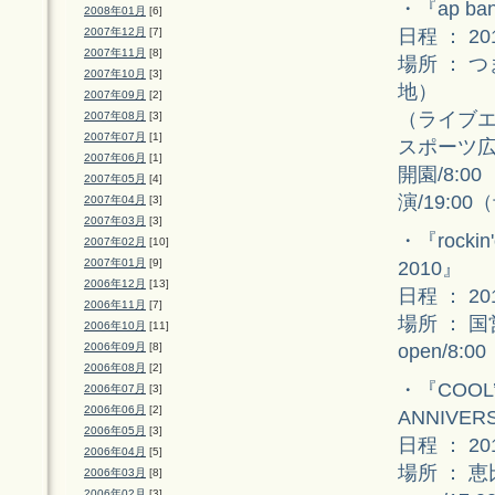
・『ap bank
2008年01月
[6]
日程 ： 2
2007年12月
[7]
2007年11月
[8]
場所 ： つ
2007年10月
[3]
地）
2007年09月
[2]
（ライブエ
2007年08月
[3]
2007年07月
[1]
スポーツ
2007年06月
[1]
開園/8:0
2007年05月
[4]
演/19:00
2007年04月
[3]
2007年03月
[3]
・『rockin
2007年02月
[10]
2007年01月
[9]
2010』
2006年12月
[13]
日程 ： 2
2006年11月
[7]
場所 ： 
2006年10月
[11]
open/8:0
2006年09月
[8]
2006年08月
[2]
・『COOL’S
2006年07月
[3]
2006年06月
[2]
ANNIVERS
2006年05月
[3]
日程 ： 2
2006年04月
[5]
場所 ： 恵
2006年03月
[8]
2006年02月
[3]