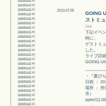
2010年02月
[2]
2010年01月
[4]
2009年12月
[1]
2010.07.05
GOING
2009年11月
[8]
2009年10月
[4]
ストミュ
2009年09月
[2]
Live
2009年08月
[1]
下記イベント
2009年07月
[5]
2009年06月
[7]
時に、
2009年05月
[6]
ゲストミュ
2009年04月
[4]
した。
2009年03月
[6]
2009年02月
[2]
ライブ詳
2009年01月
[1]
GOING U
2008年12月
[6]
2008年11月
[7]
--------------
2008年10月
[4]
・『夏びらき 
2008年09月
[2]
日程 ： 2
2008年08月
[3]
2008年07月
[8]
場所 ： 
2008年06月
[3]
市）
2008年05月
[4]
open/11:00
2008年03月
[2]
2008年02月
[2]