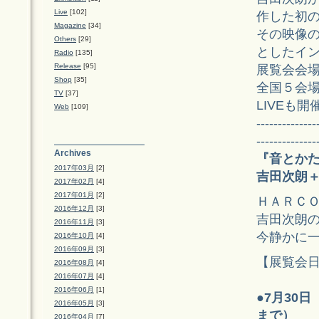
Live
[102]
作した初
Magazine
[34]
その映像の
Others
[29]
としたイ
Radio
[135]
Release
[95]
展覧会会
Shop
[35]
全国５会場
TV
[37]
LIVEも開
Web
[109]
--------------
--------------
Archives
『音とか
2017年03月
[2]
吉田次朗＋
2017年02月
[4]
2017年01月
[2]
ＨＡＲＣ
2016年12月
[3]
吉田次朗
2016年11月
[3]
今静かに
2016年10月
[4]
2016年09月
[3]
【展覧会
2016年08月
[4]
2016年07月
[4]
2016年06月
[1]
●
7月30日（
2016年05月
[3]
まで）
2016年04月
[7]