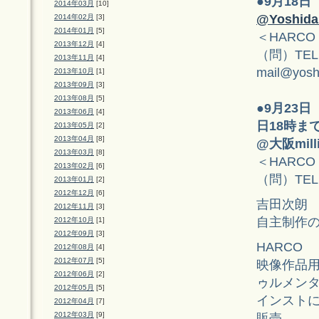
●
9月18日
2014年03月
[10]
@Yoshid
2014年02月
[3]
2014年01月
[5]
＜HARCO
2013年12月
[4]
（問）TEL:
2013年11月
[4]
mail@yoshi
2013年10月
[1]
2013年09月
[3]
2013年08月
[5]
●
9月23日
2013年06月
[4]
日18時ま
2013年05月
[2]
2013年04月
[8]
@大阪milli
2013年03月
[8]
＜HARCO
2013年02月
[6]
（問）TEL: 
2013年01月
[2]
2012年12月
[6]
吉田次朗
2012年11月
[3]
自主制作
2012年10月
[1]
2012年09月
[3]
HARCO
2012年08月
[4]
2012年07月
[5]
映像作品
2012年06月
[2]
ゥルメン
2012年05月
[5]
インスト
2012年04月
[7]
2012年03月
[9]
販売