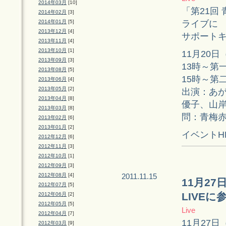
2014年03月
[10]
「第21回
2014年02月
[3]
ライブに
2014年01月
[5]
2013年12月
[4]
サポートキ
2013年11月
[4]
2013年10月
[1]
11月20日
2013年09月
[3]
13時～第
2013年08月
[5]
15時～第
2013年06月
[4]
2013年05月
[2]
出演：あが
2013年04月
[8]
優子、山
2013年03月
[8]
問：青梅赤塚
2013年02月
[6]
2013年01月
[2]
イベントH
2012年12月
[6]
2012年11月
[3]
2012年10月
[1]
2012年09月
[3]
2012年08月
[4]
2011.11.15
11月27
2012年07月
[5]
LIVEに
2012年06月
[2]
2012年05月
[5]
Live
2012年04月
[7]
11月27
2012年03月
[9]