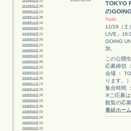
2010年02月
[2]
TOKYO 
2010年01月
[4]
のGOIN
2009年12月
[1]
2009年11月
[8]
Radio
2009年10月
[4]
11/19（土）
2009年09月
[2]
LIVE」16:
2009年08月
[1]
2009年07月
[5]
GOING 
2009年06月
[7]
加。
2009年05月
[6]
2009年04月
[4]
この公開生
2009年03月
[6]
応募締切 ：
2009年02月
[2]
会場 ： 
2009年01月
[1]
2008年12月
[6]
ります。
2008年11月
[7]
集合時間 ： 
2008年10月
[4]
※ご応募
2008年09月
[2]
2008年08月
[3]
観覧の応
2008年07月
[8]
番組ホー
2008年06月
[3]
2008年05月
[4]
2008年03月
[2]
2008年02月
[2]