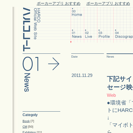
ポーカーアプリ おすすめ
ポーカーアプリ おすすめ
Date
News
2011.11.29
下記サイ
セージ映
Web
●環境省
トにHAR
Categoly
↓
Book
[7]
「マイボ
CM
[50]
ら
Exhibition
[11]