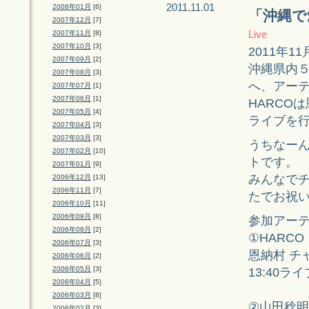
2011.11.01
2008年01月
[6]
「沖縄で
2007年12月
[7]
Live
2007年11月
[8]
2007年10月
[3]
2011年
2007年09月
[2]
沖縄県内
2007年08月
[3]
へ、アー
2007年07月
[1]
2007年06月
[1]
HARCO
2007年05月
[4]
ライブを
2007年04月
[3]
2007年03月
[3]
うちなー
2007年02月
[10]
トです。
2007年01月
[9]
みんなで
2006年12月
[13]
2006年11月
[7]
たでお祝
2006年10月
[11]
2006年09月
[8]
参加アー
2006年08月
[2]
①HARCO
2006年07月
[3]
恩納村 チ
2006年06月
[2]
2006年05月
[3]
13:40
2006年04月
[5]
2006年03月
[8]
②山田稔明(G
2006年02月
[3]