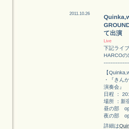
2011.10.26
Quinka,
GROU
て出演
Live
下記ライ
HARCO
--------------
【Quinka,w
・『きんか
演奏会』
日程 ： 2
場所 ：新
昼の部 open
夜の部 open
詳細は
Qui