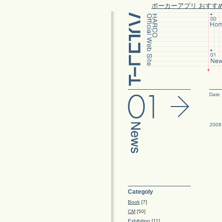
ポーカーアプリ おすす
Date
2008
Categoly
Book
[7]
CM
[50]
Exhibition
[11]