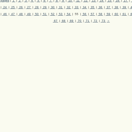
l pages
|
1
|
2
|
3
|
4
|
5
|
6
|
7
|
8
|
9
|
10
|
11
|
12
|
13
|
14
|
15
|
16
|
17
|
|
24
|
25
|
26
|
27
|
28
|
29
|
30
|
31
|
32
|
33
|
34
|
35
|
36
|
37
|
38
|
39
|
|
46
|
47
|
48
|
49
|
50
|
51
|
52
|
53
|
54
| 55 |
56
|
57
|
58
|
59
|
60
|
61
|
67
|
68
|
69
|
70
|
71
|
72
|
73
＞