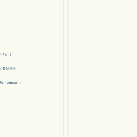
！！
ださい！
COの音楽研究所」
reprise- 」
に