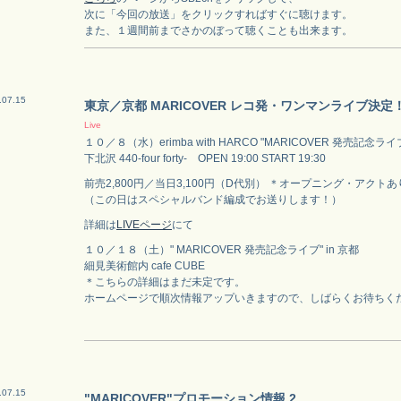
次に「今回の放送」をクリックすればすぐに聴けます。
また、１週間前までさかのぼって聴くことも出来ます。
.07.15
東京／京都 MARICOVER レコ発・ワンマンライブ決定
Live
１０／８（水）erimba with HARCO "MARICOVER 発売記念ライブ
下北沢 440-four forty- OPEN 19:00 START 19:30
前売2,800円／当日3,100円（D代別） ＊オープニング・アクトあ
（この日はスペシャルバンド編成でお送りします！）
詳細は
LIVEページ
にて
１０／１８（土）" MARICOVER 発売記念ライブ" in 京都
細見美術館内 cafe CUBE
＊こちらの詳細はまだ未定です。
ホームページで順次情報アップいきますので、しばらくお待ちく
.07.15
"MARICOVER"プロモーション情報 2