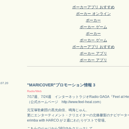
ポーカーアプリ おすすめ
ポーカー オンライン
ポーカー
ポーカー ゲーム
ポーカー
ポーカー ゲーム
ポーカーアプリ おすすめ
ポーカー アプリ
ポーカー アプリ
.07.20
"MARICOVER"プロモーション情報 3
Radio/Web
7/17週、7/24週 インターネットラジオRadio GAGA『Feel at 
（公式ホームページ http://www.feel-heal.com）
元宝塚歌劇団の黒光由佳、鳴海じゅん、
更にエンターティメント・クリエイターの北條馨梨のナビゲータ
erimba with HARCO が２週にわたりゲストで登場。
こちら
のページからSB2chをクリックして、