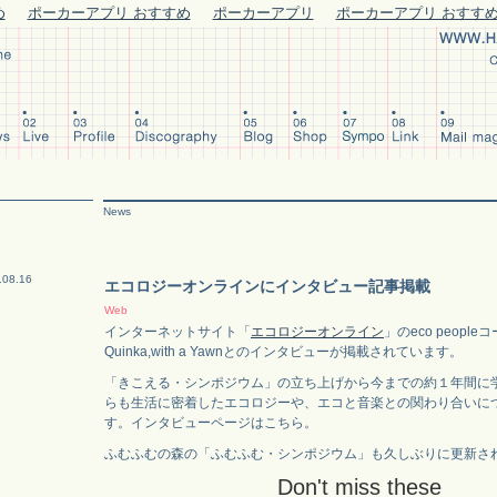
め
ポーカーアプリ おすすめ
ポーカーアプリ
ポーカーアプリ おすす
News
.08.16
エコロジーオンラインにインタビュー記事掲載
Web
インターネットサイト「
エコロジーオンライン
」のeco peopl
Quinka,with a Yawnとのインタビューが掲載されています。
「きこえる・シンポジウム」の立ち上げから今までの約１年間に
らも生活に密着したエコロジーや、エコと音楽との関わり合いに
す。インタビューページはこちら。
ふむふむの森の「ふむふむ・シンポジウム」も久しぶりに更新さ
Don't miss these