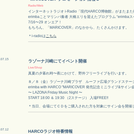
Radio/Web
インターネットラジオ i-Radio「現代HARCO博物館」がまたま
erimbaことマリンバ奏者 大橋エリを迎えたプログラム “erimba
7/16〜29 オンエア！
もちろん、「MARICOVER」のなかから、たくさんかけます。
＊i-radioは
こちら
.07.15
ラゾーナ川崎にてイベント開催
Live/Shop
真夏の夕暮れ時〜夜にかけて、野外フリーライブを行います。
８／８（金）ラゾーナ川崎プラザ ルーファ広場グランドステー
erimba with HARCO "MARICOVER 発売記念ミニライブ&サイン会
〜 LAZONA Friday Music Night 〜
START 18:00 ＆ 19:30 （2ステージ） 入場FREE!!
＊当日、会場にてＣＤをご購入された方を対象にサイン会を開催
.07.12
HARCOラジオ特番情報