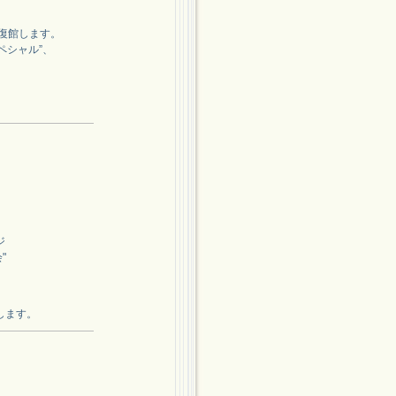
た復館します。
スペシャル”、
ジ
"
します。