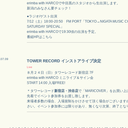
erimba with HARCOで中目黒のスタジオから生出演します。
新潟のみなさん要チェック！
●ラジオ/ゲスト出演
7/12（土）18:00-20:50 FM PORT「TOKYO→NIGATA MUSIC 
SATURDAY SPECIAL」
erimba with HARCOで19:30頃の出演を予定。
番組HPはこちら
.07.09
TOWER RECORD インストアライブ決定
Live
８月２４日（日）タワーレコード新宿店 7F
erimba with HARCO ミニライブ＆サイン会
START 14:00 入場FREE!
＊タワーレコード
新宿店・渋谷店
で「MARICOVER」をお買い
先着でイベント参加券をお渡し致します。
来場者多数の場合、入場規制をかけさせて頂く場合がございます
さい。イベント参加券には限りがあり、無くなり次第、終了とな