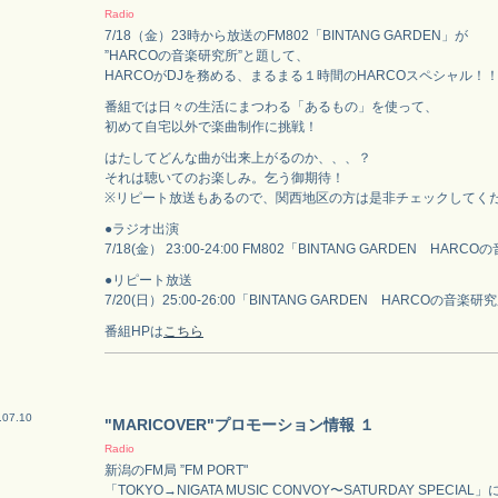
Radio
7/18（金）23時から放送のFM802「BINTANG GARDEN」が
”HARCOの音楽研究所”と題して、
HARCOがDJを務める、まるまる１時間のHARCOスペシャル！
番組では日々の生活にまつわる「あるもの」を使って、
初めて自宅以外で楽曲制作に挑戦！
はたしてどんな曲が出来上がるのか、、、？
それは聴いてのお楽しみ。乞う御期待！
※リピート放送もあるので、関西地区の方は是非チェックしてく
●ラジオ出演
7/18(金） 23:00-24:00 FM802「BINTANG GARDEN HAR
●リピート放送
7/20(日）25:00-26:00「BINTANG GARDEN HARCOの音楽研究所 -
番組HPは
こちら
.07.10
"MARICOVER"プロモーション情報 １
Radio
新潟のFM局 ”FM PORT"
「TOKYO→NIGATA MUSIC CONVOY〜SATURDAY SPECIAL」