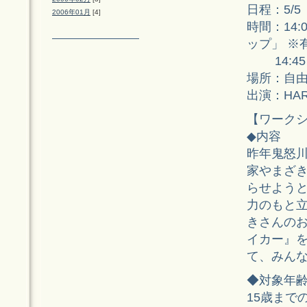
日程：5/5
2006年01月
[4]
時間：14
ップ」 ※
14:45
場所：自由
出演：HARC
【ワーク
◆内容
昨年鬼怒川
家やまざ
らせよう
力のもと
きさんの
イカー』
て、みん
◆対象年
15歳まで