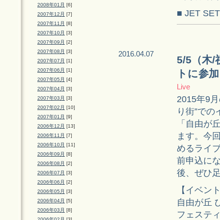
2008年01月
[6]
■ JET SE
2007年12月
[7]
2007年11月
[8]
2007年10月
[3]
2007年09月
[2]
2007年08月
[3]
2016.04.07
5/5（
2007年07月
[1]
2007年06月
[1]
トに参加
2007年05月
[4]
Live
2007年04月
[3]
2015年
2007年03月
[3]
2007年02月
[10]
り街”での
2007年01月
[9]
「自由が
2006年12月
[13]
ます。今
2006年11月
[7]
2006年10月
[11]
めるライ
2006年09月
[8]
前申込に
2006年08月
[2]
後、ぜひ
2006年07月
[3]
2006年06月
[2]
【イベン
2006年05月
[3]
自由が丘 
2006年04月
[5]
2006年03月
[8]
フェスティ
2006年02月
[3]