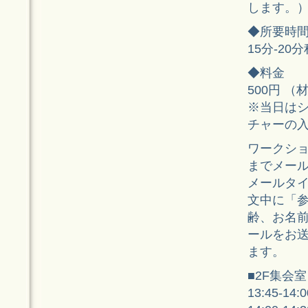
します。
◆所要時
15分-20
◆料金
500円 
※当日は
チャーの入
ワークシ
までメー
メールタイ
文中に「
齢、お名
ールをお
ます。
■2F集会
13:45-