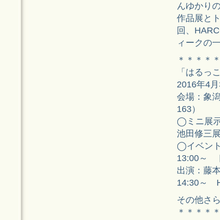
んゆかり
作品展と
回、HAR
ィークの
＊＊＊＊
「はるっ
2016年4
会場：象
163）
◯ミニ展
池田修三展
◯イベン
13:00
出演：藤
14:30～
その他さ
＊＊＊＊