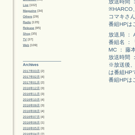
放送時間 ： 5
Live
[102]
※HARC
Magazine
[34]
コマキさ
Others
[29]
Radio
[135]
番組HPは
Release
[95]
放送局 ： 
Shop
[35]
TV
[37]
番組名 ：
Web
[109]
MC ： 藤
放送時間 ： 5
※放送後
Archives
は番組HP
2017年03月
[2]
2017年02月
[4]
番組HPは
2017年01月
[2]
2016年12月
[3]
2016年11月
[3]
2016年10月
[4]
2016年09月
[3]
2016年08月
[4]
2016年07月
[4]
2016年06月
[1]
2016年05月
[3]
2016年04月
[7]