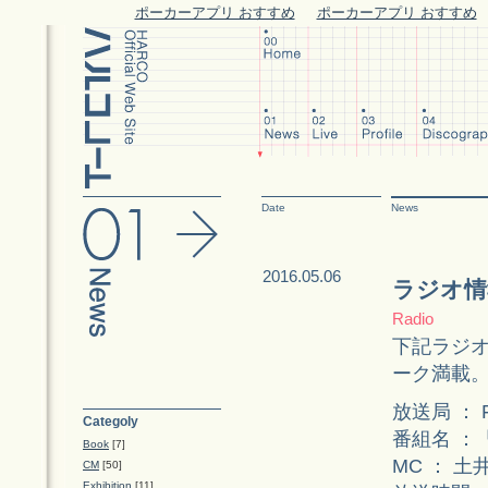
ポーカーアプリ おすすめ
ポーカーアプリ おすすめ
Date
News
2016.05.06
ラジオ情
Radio
下記ラジ
ーク満載
放送局 ： F
Categoly
番組名 ：「
Book
[7]
MC ： 土
CM
[50]
Exhibition
[11]