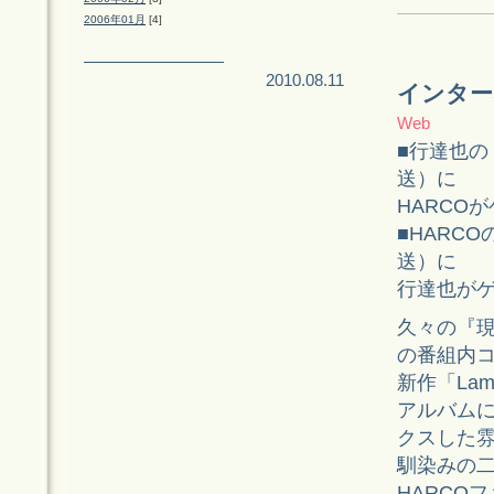
2006年01月
[4]
2010.08.11
インターネ
Web
■行達也の『H
送）に
HARCO
■HARCO
送）に
行達也が
久々の『現
の番組内
新作「Lam
アルバム
クスした
馴染みの
HARCO