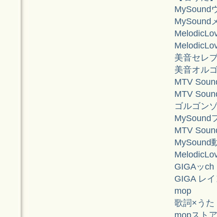
MySound
MySound
MelodicL
MelodicL
美音セレ
美音オル
MTV Sou
MTV Sou
ゴルゴンゾ
MySound
MTV Sou
MySound
MelodicL
GIGAッch
GIGA レ
mop
歌詞×うた
mopスト