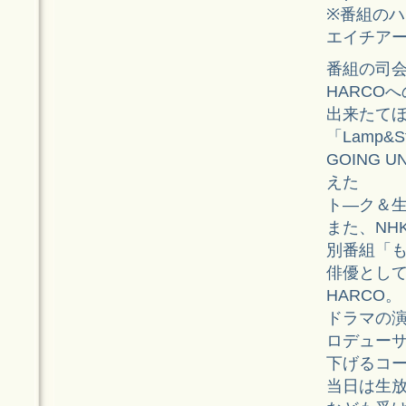
※番組のハ
エイチア
番組の司
HARCO
出来たてほ
「Lamp&
GOING 
えた
ト―ク＆
また、NH
別番組「
俳優とし
HARCO。
ドラマの演
ロデューサ
下げるコ
当日は生放