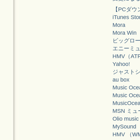
【PCダウ
iTunes St
Mora
Mora Win
ビッグロ
エニーミ
HMV（AT
Yahoo!
ジャスト
au box
Music Oce
Music O
MusicOc
MSN ミ
Olio music
MySound
HMV （W