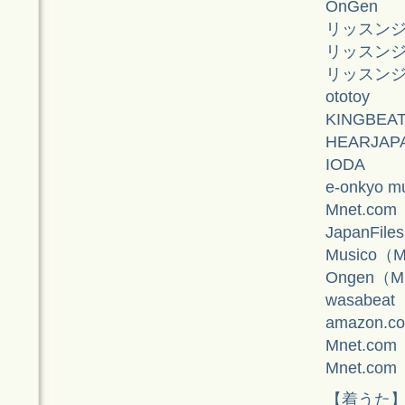
OnGen
リッスン
リッスンジャ
リッスンジ
ototoy
KINGBEA
HEARJAP
IODA
e-onkyo m
Mnet.com
JapanFile
Musico（
Ongen（
wasabeat
amazon.co
Mnet.c
Mnet.c
【着うた