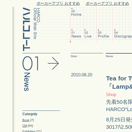
ポーカーアプリ おすすめ
ポーカーアプリ おすすめ
Date
News
2010.08.20
Tea fo
「Lamp
Shop
先着50名
HARCO“
Categoly
8月25日発売
Book
[7]
3017/\
CM
[50]
Exhibition
[11]