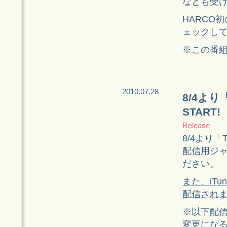
なども受
HARCO初
ェックし
※この番
2010.07.28
8/4より
START!
Release
8/4より「
配信用ジ
ださい。
また、iTu
配信され
※以下配
変更にな