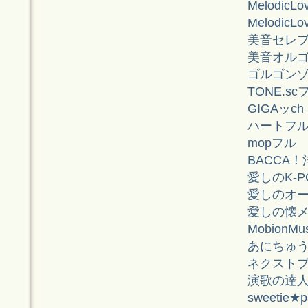
MelodicL
MelodicL
美音セレ
美音オル
ゴルゴンゾ
TONE.sc
GIGAッc
ハートフルM
mopフル
BACCA
愛しのK-P
愛しのオ
愛しの懐
MobionMu
あにちゅ
ネクストブ
演歌の達
sweetie★p