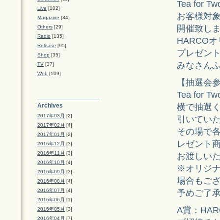
Tea fo
Live
[102]
お客様対
Magazine
[34]
開催致し
Others
[29]
Radio
[135]
HARCO
Release
[95]
プレゼン
Shop
[35]
みなさんふ
TV
[37]
Web
[109]
【抽選会
Tea for
横で抽選
Archives
2017年03月
[2]
引いてい
2017年02月
[4]
その場で
2017年01月
[2]
レゼント
2016年12月
[3]
2016年11月
[3]
お渡しい
2016年10月
[4]
※オリジ
2016年09月
[3]
場合もご
2016年08月
[4]
2016年07月
[4]
予めご了
2016年06月
[1]
A賞：HARC
2016年05月
[3]
2016年04月
[7]