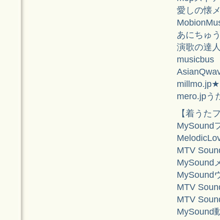
愛しの懐
MobionMu
あにちゅ
演歌の達
musicbus
AsianQwa
millmo.j
mero.jp
【着うた
MySound
MelodicL
MTV Sou
MySound
MySound
MTV Sou
MTV Sou
MySound