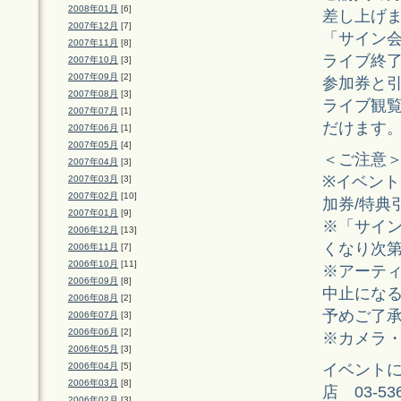
2008年01月
[6]
差し上げま
2007年12月
[7]
「サイン会
2007年11月
[8]
ライブ終
2007年10月
[3]
2007年09月
[2]
参加券と
2007年08月
[3]
ライブ観
2007年07月
[1]
だけます
2007年06月
[1]
2007年05月
[4]
＜ご注意
2007年04月
[3]
※イベント
2007年03月
[3]
2007年02月
[10]
加券/特典
2007年01月
[9]
※「サイン
2006年12月
[13]
くなり次
2006年11月
[7]
2006年10月
[11]
※アーテ
2006年09月
[8]
中止にな
2006年08月
[2]
予めご了
2006年07月
[3]
2006年06月
[2]
※カメラ
2006年05月
[3]
イベント
2006年04月
[5]
2006年03月
[8]
店 03-536
2006年02月
[3]