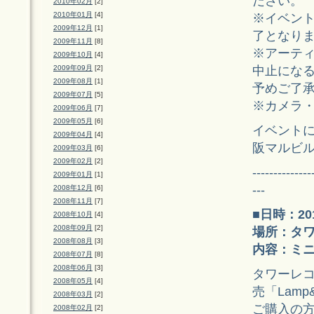
ださい。
2010年02月
[2]
2010年01月
[4]
※イベン
2009年12月
[1]
了となり
2009年11月
[8]
※アーテ
2009年10月
[4]
中止にな
2009年09月
[2]
2009年08月
[1]
予めご了
2009年07月
[5]
※カメラ
2009年06月
[7]
2009年05月
[6]
イベント
2009年04月
[4]
阪マルビル店
2009年03月
[6]
2009年02月
[2]
--------------
2009年01月
[1]
---
2008年12月
[6]
2008年11月
[7]
■日時：20
2008年10月
[4]
2008年09月
[2]
場所：タワ
2008年08月
[3]
内容：ミ
2008年07月
[8]
2008年06月
[3]
タワーレコ
2008年05月
[4]
売「Lamp&
2008年03月
[2]
ご購入の方
2008年02月
[2]