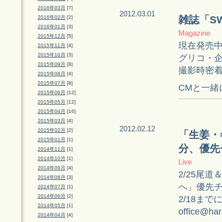
2016年03月
[7]
2012.03.01
雑誌「S
2016年02月
[2]
2016年01月
[3]
Magazine
2015年12月
[5]
現在発売中
2015年11月
[4]
2015年10月
[3]
グリコ・
2015年09月
[8]
撮影時密
2015年08月
[4]
2015年07月
[8]
CMと一緒
2015年06月
[12]
2015年05月
[12]
2015年04月
[16]
2015年03月
[4]
2012.02.12
2015年02月
[2]
「生姜・
2015年01月
[1]
分、優先
2014年11月
[1]
2014年10月
[1]
Live
2014年09月
[4]
2/25尾
2014年08月
[3]
へ」優先チ
2014年07月
[1]
2014年06月
[2]
2/18ま
2014年05月
[1]
office@har
2014年04月
[4]