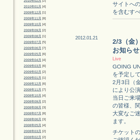
2010年02月
[2]
サイトへのリン
2010年01月
[4]
を含むす
2009年12月
[1]
2009年11月
[8]
2009年10月
[4]
2009年09月
[2]
2009年08月
[1]
2012.01.21
2/3（
2009年07月
[5]
2009年06月
[7]
お知らせ
2009年05月
[6]
Live
2009年04月
[4]
GOING 
2009年03月
[6]
2009年02月
[2]
を予定し
2009年01月
[1]
2月3日（
2008年12月
[6]
により公
2008年11月
[7]
2008年10月
[4]
当日ご来
2008年09月
[2]
の皆様、
2008年08月
[3]
大変なご
2008年07月
[8]
2008年06月
[3]
ます。
2008年05月
[4]
チケット
2008年03月
[2]
2008年02月
[2]
ご確認く