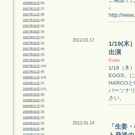
2008年01月
[6]
↓
2007年12月
[7]
http://www
2007年11月
[8]
2007年10月
[3]
2007年09月
[2]
2007年08月
[3]
2007年07月
[1]
2012.01.17
1/19(
2007年06月
[1]
2007年05月
[4]
出演
2007年04月
[3]
Radio
2007年03月
[3]
2007年02月
[10]
1/19（木）
2007年01月
[9]
EGGS」に
2006年12月
[13]
HARCOとQ
2006年11月
[7]
2006年10月
[11]
パーソナ
2006年09月
[8]
さい。
2006年08月
[2]
2006年07月
[3]
2006年06月
[2]
2006年05月
[3]
2012.01.14
2006年04月
[5]
「生姜・
2006年03月
[8]
2006年02月
[3]