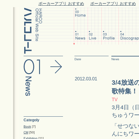
ポーカーアプリ おすすめ
ポーカーアプリ おすすめ
Date
News
2012.03.01
3/4放
歌特集！
TV
3月4日（日
ちゅうワー
Categoly
「せつな
Book
[7]
んにちワ
CM
[50]
Exhibition
[11]