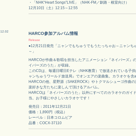
・「NHK“Heart Songs”LIVE」（NHK-FM／釧路・根室向け）
12月10日（土）12:15～12:55
.12.02
HARCO参加アルバム情報
Release
●12月21日発売「ニャンでもちゅうでもうたっちゃお～ニャンち
～」
HARCOが作曲＆歌唱を担当したアニメーション『ネイバーズ』
イバーズのうた」が収録。
このCDは、毎週日曜日Eテレ（NHK教育）で放送されている子
ャンちゅうワールド放送局』でオンエアの楽曲集。カラオケを含め
HARCOの他、星野源（SAKEROCK）やトクマルシューゴ作曲
楽好きな方たちに楽しんで頂けるアルバム。
HARCOは「ネイバーズのうた」以外にすべてのカラオケのガイ
当。お子様にやさしいカラオケです！
発売日：2011年12月21日
価格：1,890円（税込）
レーベル：日本コロムビア
品番：COCX-37110