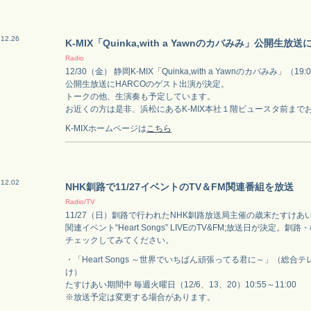
.12.26
K-MIX「Quinka,with a Yawnのカバみみ」公開生放
Radio
12/30（金） 静岡K-MIX「Quinka,with a Yawnのカバみみ」（19:
公開生放送にHARCOのゲスト出演が決定。
トークの他、生演奏も予定しています。
お近くの方は是非、浜松にあるK-MIX本社１階ビュースタ前まで
K-MIXホームページは
こちら
.12.02
NHK釧路で11/27イベントのTV＆FM関連番組を放送
Radio/TV
11/27（日）釧路で行われたNHK釧路放送局主催の歳末たすけあ
関連イベント“Heart Songs” LIVEのTV&FM;放送日が決定。
チェックしてみてください。
・「Heart Songs ～世界でいちばん頑張ってる君に～」（総合
け）
たすけあい期間中 毎週火曜日（12/6、13、20）10:55～11:00
※放送予定は変更する場合があります。