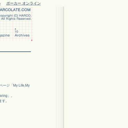
め
ポーカー オンライン
「My Life,My
ring」。
ます。