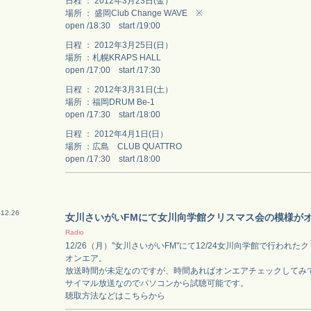
日程 ： 2012年3月23日(金）
場所 ： 盛岡Club Change WAVE ※
open /18:30 start /19:00
日程 ： 2012年3月25日(日）
場所 ：札幌KRAPS HALL
open /17:00 start /17:30
日程 ： 2012年3月31日(土）
場所 ：福岡DRUM Be-1
open /17:30 start /18:00
日程 ： 2012年4月1日(日）
場所 ：広島 CLUB QUATTRO
open /17:30 start /18:00
.12.26
女川さいがいFMにて女川向学館クリスマス会の模様が
Radio
12/26（月）"女川さいがいFM"にて12/24女川向学館で行われ
オンエア。
放送時間が未定なのですが、時間あればオンエアチェックしてみ
サイマル放送なのでパソコンから試聴可能です。
聴取方法などはこちらから