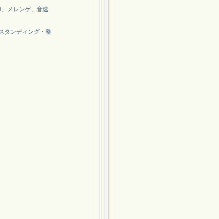
ND、メレンゲ、音速
ールスタンディング・整