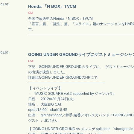
.01.07
Honda 「N BOX」TVCM
CM
全国で放送中のHonda「N BOX」TVCM
「宣言」篇、「誕生」篇、「スライス」篇のナレーションをHAR
す。
.01.07
GOING UNDER GROUNDライブにゲストミュージシ
Live
下記、GOING UNDER GROUNDのライブに、 ゲストミュージ
の出演が決定しました。
詳細はGOING UNDER GROUNDのHPにて
----------------------------------------------------------------
【 イベントライブ 】
・『MUSIC SQUARE vol.2 supported by ジャンカラ』
日程 ： 2012年01月24日(火）
場所 ： 大阪BIG CAT
open/18:00 start/18:45
出演 ： girl next door／井手 綾香／オレスカバンド／GOING UND
ゲスト ： 北乃きい
【 GOING UNDER GROUND vs メレンゲ split tour 「strangers in 