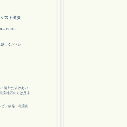
送にゲスト出演
00～19:30）
お越しください！
い・海外たすけあい
釧路・根室地区の方は是非
テレビ／釧路・根室向