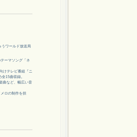
ゅうワールド放送局
のテーマソング「ネ
供向けテレビ番組『ニ
全15曲収録。
の楽曲など、幅広い音
ドメロの制作を担