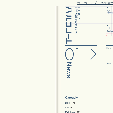
ポーカーアプリ おすす
Date
2012
Categoly
Book
[7]
CM
[50]
Exhibition
[11]