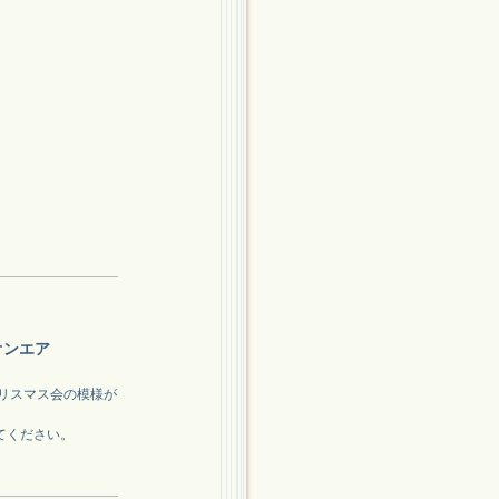
オンエア
たクリスマス会の模様が
てください。