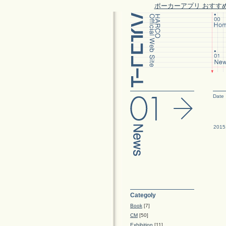
ポーカーアプリ おすす
Date
2015
Categoly
Book
[7]
CM
[50]
Exhibition
[11]