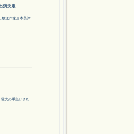
出演決定
た放送作家倉本美津
！
ン／電大の手島いさむ