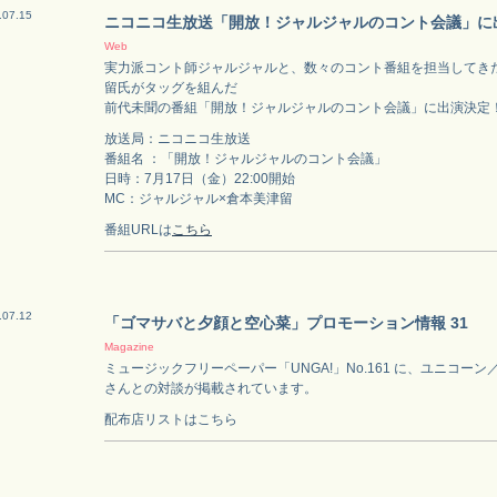
.07.15
ニコニコ生放送「開放！ジャルジャルのコント会議」に
Web
実力派コント師ジャルジャルと、数々のコント番組を担当してき
留氏がタッグを組んだ
前代未聞の番組「開放！ジャルジャルのコント会議」に出演決定
放送局：ニコニコ生放送
番組名 ：「開放！ジャルジャルのコント会議」
日時：7月17日（金）22:00開始
MC：ジャルジャル×倉本美津留
番組URLは
こちら
.07.12
「ゴマサバと夕顔と空心菜」プロモーション情報 31
Magazine
ミュージックフリーペーパー「UNGA!」No.161 に、ユニコー
さんとの対談が掲載されています。
配布店リストはこちら