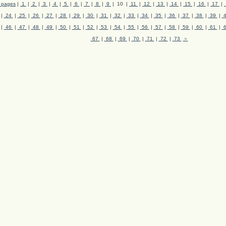
l pages
|
1
|
2
|
3
|
4
|
5
|
6
|
7
|
8
|
9
| 10 |
11
|
12
|
13
|
14
|
15
|
16
|
17
|
|
24
|
25
|
26
|
27
|
28
|
29
|
30
|
31
|
32
|
33
|
34
|
35
|
36
|
37
|
38
|
39
|
|
46
|
47
|
48
|
49
|
50
|
51
|
52
|
53
|
54
|
55
|
56
|
57
|
58
|
59
|
60
|
61
|
67
|
68
|
69
|
70
|
71
|
72
|
73
＞