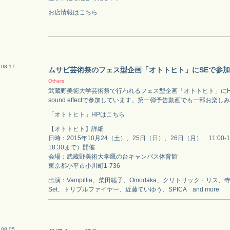
お店情報はこちら
.08.17
ムサビ芸術祭のフェス型企画「オトトヒト」にSEで参加
Others
武蔵野美術大学芸術祭で行われるフェス型企画「オトトヒト」にHARCO
sound effectで参加しています。第一弾予告動画でも一部お楽
「オトトヒト」HPはこちら
【オトトヒト】詳細
日時：2015年10月24（土）、25日（日）、26日（月） 11:00-
18:30まで）開催
会場：武蔵野美術大学鷹の台キャンパス体育館
東京都小平市小川町1-736
出演：Vampillia、柴田聡子、Omodaka、クリトリック・リス、寺
Set、トリプルファイヤー、近藤ていゆう、SPICA and more
.08.05