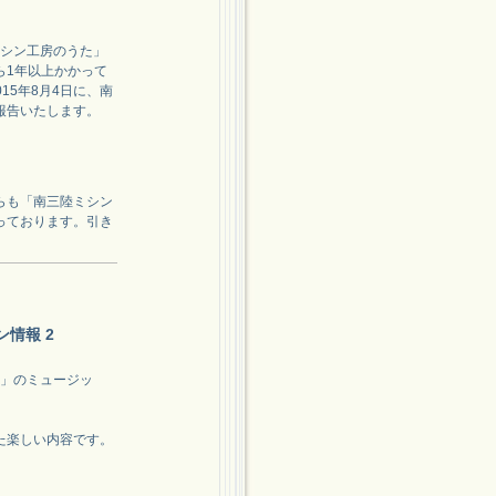
ミシン工房のうた」
ら1年以上かかって
15年8月4日に、南
報告いたします。
らも「南三陸ミシン
っております。引き
ョン情報 2
パ！」のミュージッ
た楽しい内容です。