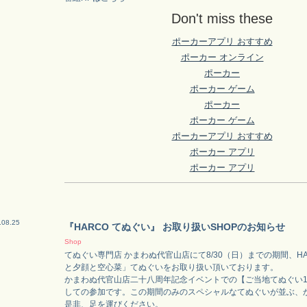
Don't miss these
ポーカーアプリ おすすめ
ポーカー オンライン
ポーカー
ポーカー ゲーム
ポーカー
ポーカー ゲーム
ポーカーアプリ おすすめ
ポーカー アプリ
ポーカー アプリ
.08.25
『HARCO てぬぐい』 お取り扱いSHOPのお知らせ
Shop
てぬぐい専門店 かまわぬ代官山店にて8/30（日）までの期間、H
と夕顔と空心菜」てぬぐいをお取り扱い頂いております。
かまわぬ代官山店二十八周年記念イベントでの【ご当地てぬぐい1
しての参加です。この期間のみのスペシャルなてぬぐいが並ぶ、
是非、足を運びください。