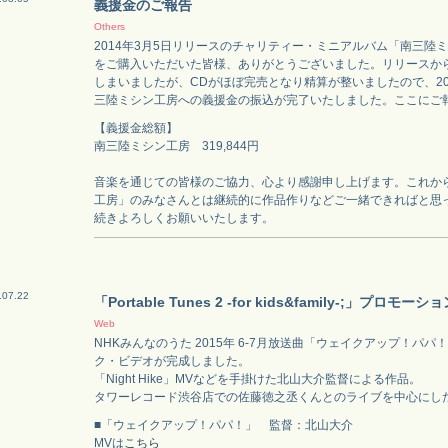
義援金のご報告
Others
2014年3月5日リリースのチャリティー・ミニアルバム「南三陸
をご購入いただいた皆様、ありがとうございました。リリースか
しまいましたが、CDがほぼ完売となり精算が整いましたので、20
三陸ミシン工房への義援金の振込が完了いたしました。ここにご
【義援金総額】
南三陸ミシン工房 319,844円
音楽を通じての皆様のご協力、心より感謝申し上げます。これか
工房」のみなさんとは継続的に作品作りなどご一緒できればと思
続きよろしくお願いいたします。
.07.22
「Portable Tunes 2 -for kids&family-;」プロモーシ
Web
NHKみんなのうた 2015年 6-7月放送曲「ウェイクアップ！パ
ク・ビデオが完成しました。
「Night Hike」MVなどを手掛けた北山大介監督による作品。
タワーレコード渋谷店での佐藤徳之丞くんとのライブを中心にし
■「ウェイクアップ！パパ！」 監督：北山大介
MVは
こちら