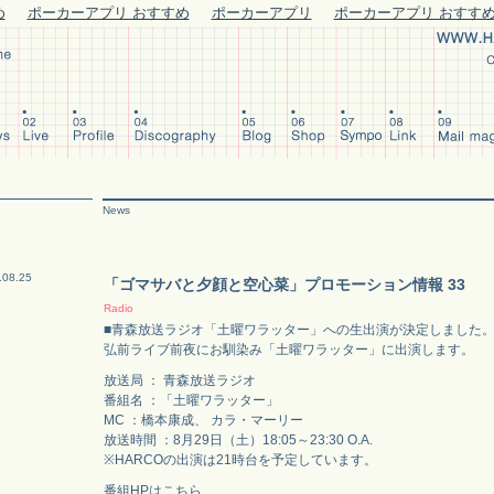
め
ポーカーアプリ おすすめ
ポーカーアプリ
ポーカーアプリ おすす
News
.08.25
「ゴマサバと夕顔と空心菜」プロモーション情報 33
Radio
■青森放送ラジオ「土曜ワラッター」への生出演が決定しました
弘前ライブ前夜にお馴染み「土曜ワラッター」に出演します。
放送局 ： 青森放送ラジオ
番組名 ：「土曜ワラッター」
MC ：橋本康成、 カラ・マーリー
放送時間 ：8月29日（土）18:05～23:30 O.A.
※HARCOの出演は21時台を予定しています。
番組HPはこちら