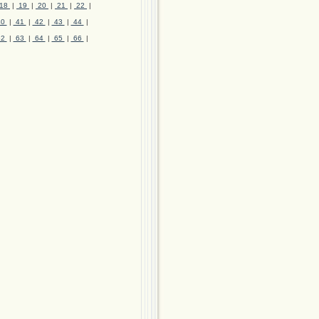
18
|
19
|
20
|
21
|
22
|
40
|
41
|
42
|
43
|
44
|
62
|
63
|
64
|
65
|
66
|