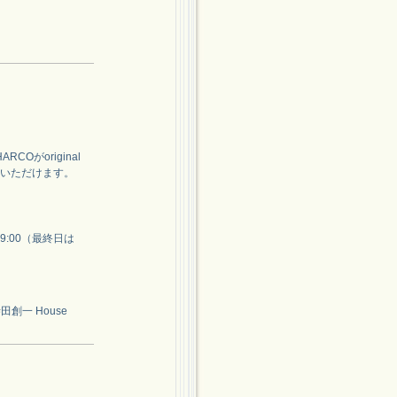
がoriginal
しみいただけます。
19:00（最終日は
田創一 House