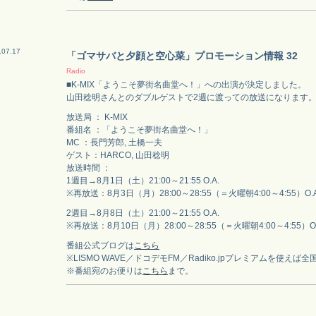
.07.17
「ゴマサバと夕顔と空心菜」プロモーション情報 32
Radio
■K-MIX「ようこそ夢街名曲堂へ！」への出演が決定しました。
山田稔明さんとのダブルゲストで2週に渡っての放送になります
放送局 ： K-MIX
番組名 ：「ようこそ夢街名曲堂へ！」
MC ：長門芳郎, 土橋一夫
ゲスト：HARCO, 山田稔明
放送時間 ：
1週目→8月1日（土）21:00～21:55 O.A.
※再放送：8月3日（月）28:00～28:55（＝火曜朝4:00～4:55）O.A
2週目→8月8日（土）21:00～21:55 O.A.
※再放送：8月10日（月）28:00～28:55（＝火曜朝4:00～4:55）O.
番組公式ブログは
こちら
※LISMO WAVE／ドコデモFM／Radiko.jpプレミアムを使えば
※番組宛のお便りは
こちら
まで。