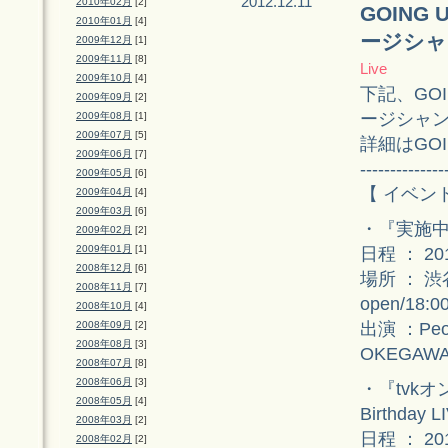
2012.12.11
2010年02月
[2]
GOING
2010年01月
[4]
ージシャ
2009年12月
[1]
2009年11月
[8]
Live
2009年10月
[4]
下記、GOI
2009年09月
[2]
ージシャン
2009年08月
[1]
2009年07月
[5]
詳細はGOI
2009年06月
[7]
--------------
2009年05月
[6]
【 イベン
2009年04月
[4]
2009年03月
[6]
・『実施
2009年02月
[2]
2009年01月
[1]
日程 ： 2
2008年12月
[6]
場所 ： 渋
2008年11月
[7]
open/18:0
2008年10月
[4]
出演 ：Peo
2008年09月
[2]
2008年08月
[3]
OKEGAWA
2008年07月
[8]
2008年06月
[3]
・『tvkオ
2008年05月
[4]
Birthda
2008年03月
[2]
日程 ： 2
2008年02月
[2]