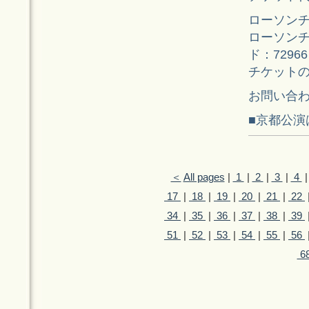
ローソンチ
ローソンチケッ
ド：72966
チケット
お問い合わせ：4
■京都公演
＜
All pages
|
1
|
2
|
3
|
4
17
|
18
|
19
|
20
|
21
|
22
34
|
35
|
36
|
37
|
38
|
39
51
|
52
|
53
|
54
|
55
|
56
6