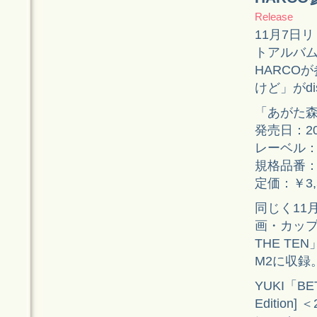
Release
11月7日
トアルバム
HARCO
けど」がdi
「あがた森
発売日：20
レーベル
規格品番：UP
定価：￥3,
同じく11
画・カップ
THE TE
M2に収録
YUKI「BE
Edition