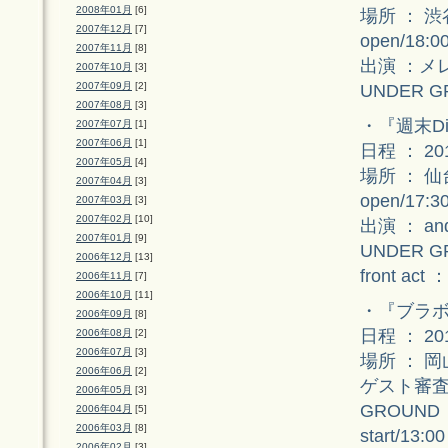
2008年01月
[6]
場所 ： 渋
2007年12月
[7]
open/18:00
2007年11月
[8]
出演 ：メレ
2007年10月
[3]
2007年09月
[2]
UNDER G
2007年08月
[3]
・『週末Din
2007年07月
[1]
2007年06月
[1]
日程 ： 2
2007年05月
[4]
場所 ： 仙台
2007年04月
[3]
open/17:30
2007年03月
[3]
2007年02月
[10]
出演 ： an
2007年01月
[9]
UNDER G
2006年12月
[13]
front ac
2006年11月
[7]
2006年10月
[11]
・『ブラボ
2006年09月
[8]
日程 ： 2
2006年08月
[2]
2006年07月
[3]
場所 ： 
2006年06月
[2]
ゲスト審査員
2006年05月
[3]
GROUND
2006年04月
[5]
2006年03月
[8]
start/13:00
2006年02月
[3]