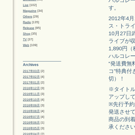
ハルコレー
Live
[102]
す。
Magazine
[34]
Others
[29]
2012年
Radio
[135]
ス・トラ
Release
[95]
10月27日
Shop
[35]
TV
[37]
ライブが
Web
[109]
1,890
ハルコレー
“発送費無
Archives
コ”特典付
2017年03月
[2]
2017年02月
[4]
切）！
2017年01月
[2]
※タイトル
2016年12月
[3]
2016年11月
[3]
アップし
2016年10月
[4]
※先行予約
2016年09月
[3]
発送させ
2016年08月
[4]
2016年07月
[4]
商品の到着
2016年06月
[1]
承くださ
2016年05月
[3]
2016年04月
[7]