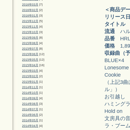
2016年03月
[7]
＜商品デ
2016年02月
[2]
リリース
2016年01月
[3]
2015年12月
[5]
タイトル
2015年11月
[4]
流通
ハル
2015年10月
[3]
品番
HRLT
2015年09月
[8]
2015年08月
[4]
価格
1,8
2015年07月
[8]
収録曲（
2015年06月
[12]
BLUE×4
2015年05月
[12]
2015年04月
[16]
Lonesome 
2015年03月
[4]
Cookie
2015年02月
[2]
（上記3曲
2015年01月
[1]
2014年11月
[1]
ル」）
2014年10月
[1]
お引越し
2014年09月
[4]
ハミング
2014年08月
[3]
2014年07月
[1]
Hold on
2014年06月
[2]
文房具の
2014年05月
[1]
ラ・ブーム 
2014年04月
[4]