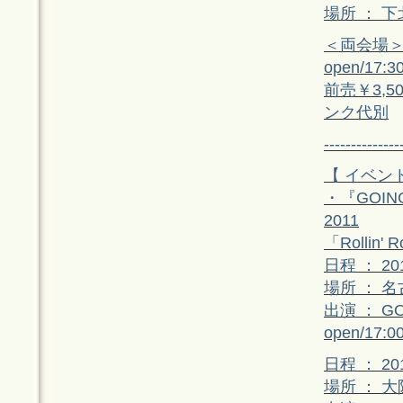
場所 ： 下
＜両会場
open/17:30
前売￥3,5
ンク代別
--------------
【 イベン
・『GOING 
2011
「Rollin' R
日程 ： 2
場所 ： 名
出演 ： G
open/17:00
日程 ： 2
場所 ： 大阪 