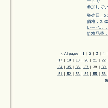
ードで
参加して
発売日：20
価格：2,8
レーベル：P
規格品番：P
＜
All pages
|
1
|
2
|
3
|
4
17
|
18
|
19
|
20
|
21
|
22
34
|
35
|
36
|
37
| 38 |
39
51
|
52
|
53
|
54
|
55
|
56
6