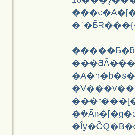
���c�A�[
�����Ƃ�ƃ
���ƋȂ��
�A�n�b�s�
�V���v��
���r���[
�݂�Ȃ̃n�[�
�Ȋy�ȌQ�B�