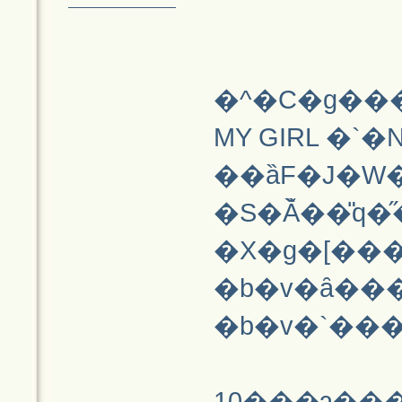
�^�C�g��
MY GIRL �`
��ȁF�J�W�
�S�Ă̏��̎q
�X�g�[���
�b�v�ȃ��
�b�v�`���
10���ɂ͓�