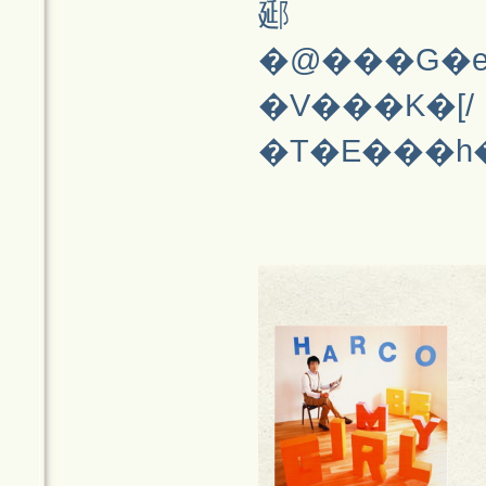
郔
�@���G�e�B�L���Ȋ
�V���K�[/
�T�E���h�