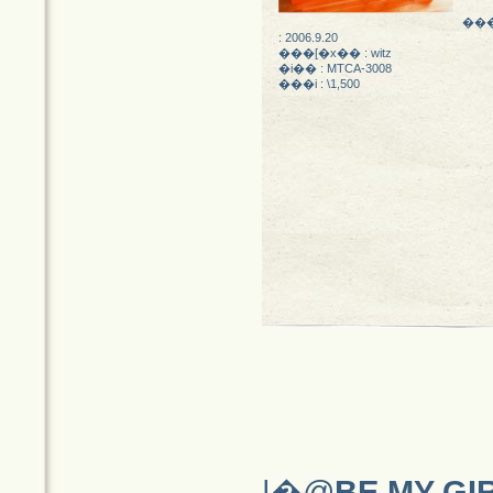
��
: 2006.9.20
���[�x�� : witz
�i�� : MTCA-3008
���i : \1,500
|�@
BE MY G