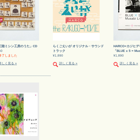
三陸ミシン工房のうた」CD
らくごえいが オリジナル・サウンド
HARCO+カジヒ
60
トラック
「BLUE x 5 = Mus
終了しました
¥1,890
¥1,890
詳しく見る »
詳しく見る »
詳しく見る »