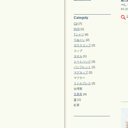
南三
ぺし
¥3,
Categoly
CD
[7]
DVD
[1]
Tシャツ
[4]
てぬぐい
[2]
ガラスコップ
[2]
コップ
タオル
[1]
トートバッグ
[3]
パンフレット
[1]
マグカップ
[2]
マフラー
リトルプレス
[2]
台湾茶
文房具
[4]
箸
[1]
紅茶