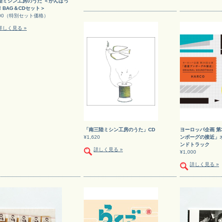
陸ミシン工房のうた ＜がんばっ
！BAG＆CDセット＞
300（特別セット価格）
詳しく見る »
「南三陸ミシン工房のうた」CD
ヨーロッパ企画 第
¥1,620
ンボーグの接近」
ンドトラック
詳しく見る »
¥1,000
詳しく見る »