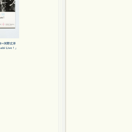
デキ+河野丈洋
abi Live ! 」