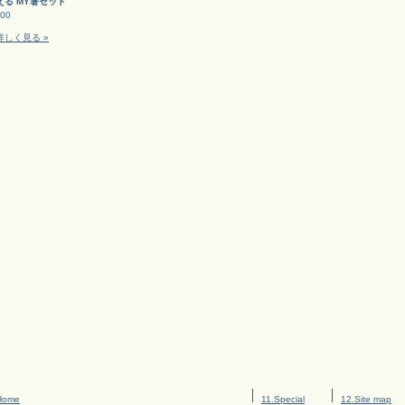
える MY箸セット
00
詳しく見る »
Home
11.Special
12.Site map