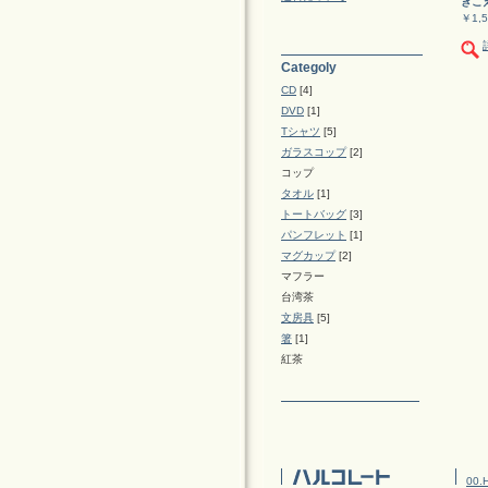
きこ
￥1,5
Categoly
CD
[4]
DVD
[1]
Tシャツ
[5]
ガラスコップ
[2]
コップ
タオル
[1]
トートバッグ
[3]
パンフレット
[1]
マグカップ
[2]
マフラー
台湾茶
文房具
[5]
箸
[1]
紅茶
00.