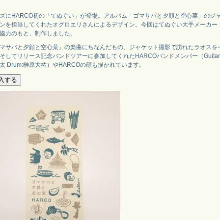
ズにHARCO初の「てぬぐい」が登場。アルバム「ゴマサバと夕顔と空心菜」のジ
ンを担当してくれたオグロエリさんによるデザイン。今回はてぬぐい大手メーカー
協力のもと、制作しました。
マサバと夕顔と空心菜」の楽曲にちなんだもの、ジャケット撮影で訪れたラオスを
そしてリリース記念バンドツアーに参加してくれたHARCOバンドメンバー（Guitar:石
太 Drum:榊原大祐）やHARCOの顔も描かれています。