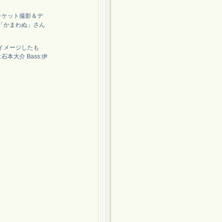
ャケット撮影＆デ
「かまわぬ」さん
イメージしたも
本大介 Bass:伊