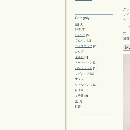
グッ
ザイ
Categoly
のご
CD
[4]
「ゴ
DVD
[1]
の、
Tシャツ
[5]
藤健
てぬぐい
[1]
ガラスコップ
[2]
コップ
タオル
[1]
トートバッグ
[3]
パンフレット
[1]
マグカップ
[2]
マフラー
リトルプレス
[1]
台湾茶
文房具
[5]
箸
[1]
紅茶