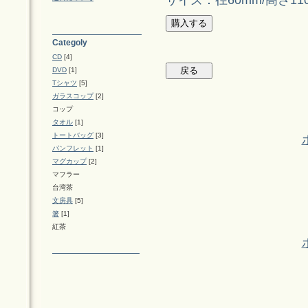
Categoly
CD
[4]
DVD
[1]
Tシャツ
[5]
ガラスコップ
[2]
コップ
タオル
[1]
トートバッグ
[3]
パンフレット
[1]
マグカップ
[2]
マフラー
台湾茶
文房具
[5]
箸
[1]
紅茶