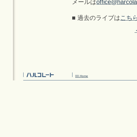
メールは
office@harcol
■ 過去のライブは
こち
00.Home