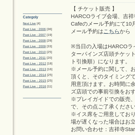
【 チケット販売 】
HARCOライブ会場、吉祥寺 Sta
Categoly
Cafeのメール予約にて1
Next Live
[4]
Past Live : 2006
[36]
メール予約は
こちら
から
Past Live : 2007
[19]
Past Live : 2008
[29]
※当日の入場はHARCO
Past Live : 2009
[33]
Past Live : 2010
[25]
ターパインズ店頭チケッ
Past Live：2011
[20]
ト引換順）になります。
Past Live：2012
[18]
※メール予約に関して、
Past Live：2013
[16]
Past Live：2014
[25]
頂くと、そのタイミング
Past Live：2015
[25]
用意頂けます。お時間に
Past Live：2016
[11]
ズ店頭での事前引換をお
※プレイガイドでの販売、
で、その点ご了承くださ
※イス席をご用意してお
場が遅くなった場合はお
お問い合わせ：吉祥寺Star Pine