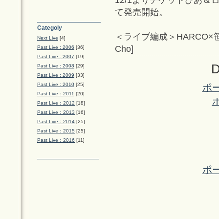
て発売開始。
Categoly
＜ライブ編成＞HARCO×笹井
Next Live
[4]
Cho]
Past Live : 2006
[36]
Past Live : 2007
[19]
D
Past Live : 2008
[29]
Past Live : 2009
[33]
Past Live : 2010
[25]
ポ
Past Live：2011
[20]
Past Live：2012
[18]
Past Live：2013
[16]
Past Live：2014
[25]
Past Live：2015
[25]
Past Live：2016
[11]
ポ