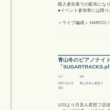
購入者先着での配布にな
●イベント参加券には限
＜ライブ編成＞ HARCO
青山冬のピアノナイトリ
「SUGARTRACKS.p
日付
場所
2007.02.23
青山月見ル君想フ
(金)
1/23より月見ル君想フ店