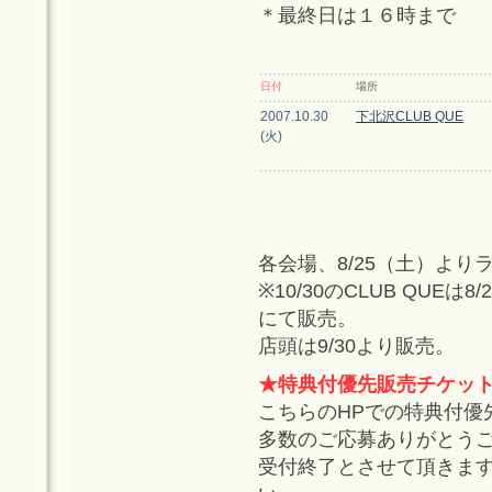
＊最終日は１６時まで
日付
場所
2007.10.30
下北沢CLUB QUE
(火)
各会場、8/25（土）よ
※10/30のCLUB QU
にて販売。
店頭は9/30より販売。
★特典付優先販売チケッ
こちらのHPでの特典付優
多数のご応募ありがとう
受付終了とさせて頂きます