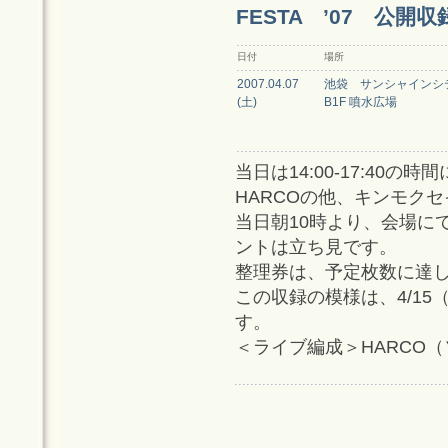
FESTA ’07 公開収
日付
場所
2007.04.07
池袋 サンシャインシ
(土)
B1F 噴水広場
当日は14:00-17:40
HARCOの他、キンモクセ
当日朝10時より、会場に
ントは立ち見です。
整理券は、予定枚数に達
この収録の模様は、4/15（日）
す。
＜ライブ編成＞HARCO