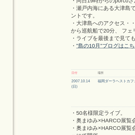
・同日19時からのporc
・瀬戸内海にある大津島で
ントです。
・大津島へのアクセス・・
から巡航船で20分、 フェ
・ライブを最後まで見て
・
”島の10月”ブログはこ
日付
場所
2007.10.14
福岡ダーラヘストカフ
(日)
・50名様限定ライブ。
・奥まゆみ×HARCO展
・奥まゆみ×HARCO展