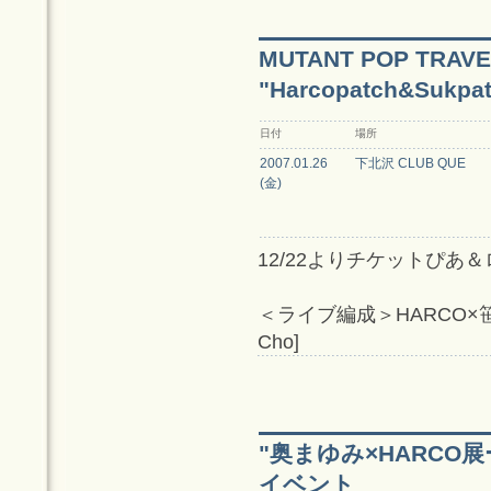
MUTANT POP TRAVE
"Harcopatch&Su
日付
場所
2007.01.26
下北沢 CLUB QUE
(金)
12/22よりチケットぴあ
＜ライブ編成＞HARCO×笹井
Cho]
"奥まゆみ×HARC
イベント