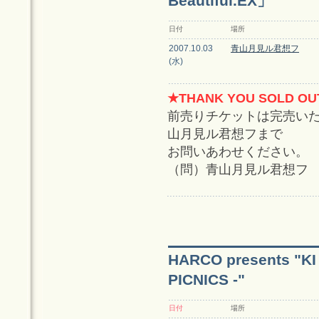
Beautiful.EX」
日付
場所
2007.10.03
青山月見ル君想フ
(水)
★THANK YOU SOLD OU
前売りチケットは完売い
山月見ル君想フまで
お問いあわせください。
（問）青山月見ル君想フ 03-
HARCO presents "
PICNICS -"
日付
場所