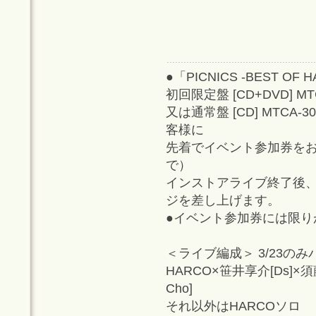
●「PICNICS -BEST OF HA
初回限定盤 [CD+DVD] MTC
又は通常盤 [CD] MTCA-
客様に
先着でイベント参加券を
で）
インストアライブ終了後
ジを差し上げます。
●イベント参加券には限
＜ライブ編成＞ 3/23の
HARCO×笹井享介[Ds]×
Cho]
それ以外はHARCOソロ