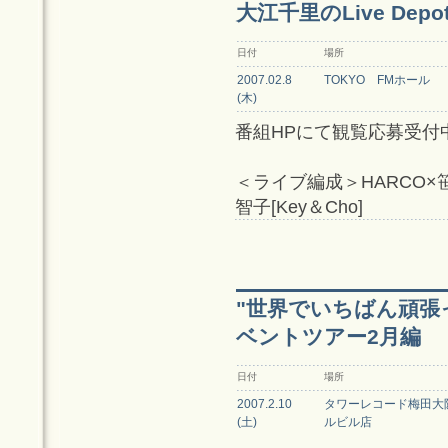
大江千里のLive Dep
日付
場所
2007.02.8
TOKYO FMホール
(木)
番組HPにて観覧応募受付
＜ライブ編成＞HARCO×笹
智子[Key＆Cho]
"世界でいちばん頑張
ベントツアー2月編
日付
場所
2007.2.10
タワーレコード梅田大
(土)
ルビル店