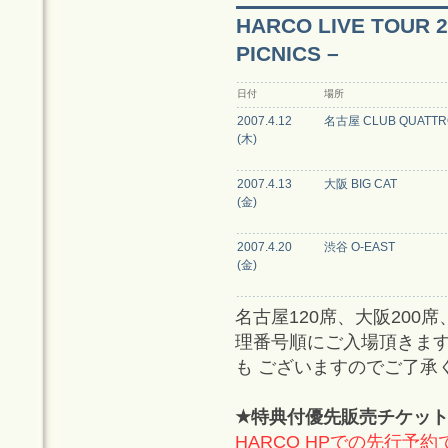
HARCO LIVE TOUR 20
PICNICS –
日付
場所
2007.4.12
名古屋 CLUB QUATTR
(木)
2007.4.13
大阪 BIG CAT
(金)
2007.4.20
渋谷 O-EAST
(金)
名古屋120席、大阪200
理番号順にご入場頂きま
も ございますのでご了承
★特典付優先販売チケッ
HARCO HPでの先行予