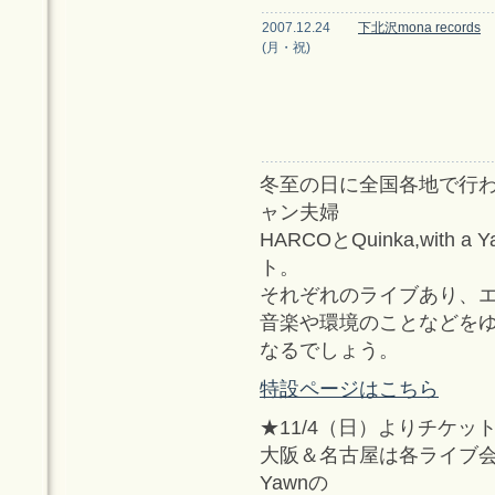
2007.12.24
下北沢mona records
(月・祝)
冬至の日に全国各地で行
ャン夫婦
HARCOとQuinka,wi
ト。
それぞれのライブあり、
音楽や環境のことなどを
なるでしょう。
特設ページはこちら
★11/4（日）よりチケッ
大阪＆名古屋は各ライブ会場店頭
Yawnの