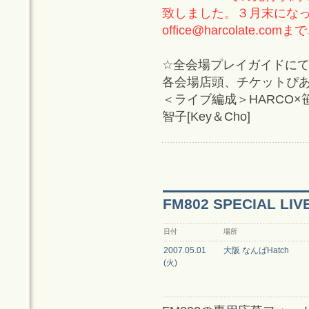
致しました。３月末にな
office@harcolate.com
まで
☆全会場プレイガイドに
各会場店頭、チケットぴ
＜ライブ編成＞HARCO×笹
智子[Key＆Cho]
FM802 SPECIAL LIV
日付
場所
2007.05.01
大阪 なんばHatch
(火)