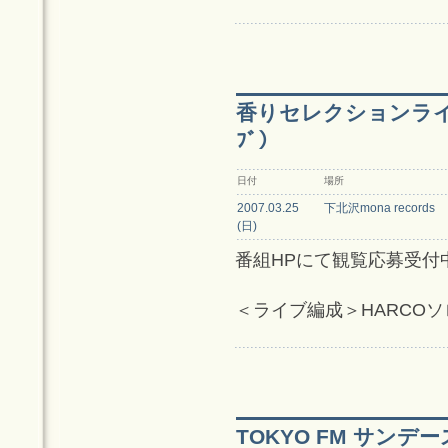
香りセレクションライブ（
ﾌﾞ）
日付
場所
2007.03.25
下北沢mona records
(日)
番組HPにて観覧応募受付中
＜ライブ編成＞HARCOソ
TOKYO FM サンデース