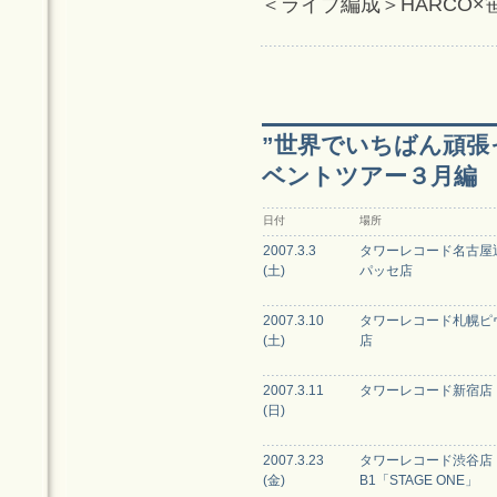
＜ライブ編成＞HARCO×笹井
”世界でいちばん頑張
ベントツアー３月編
日付
場所
2007.3.3
タワーレコード名古屋
(土)
パッセ店
2007.3.10
タワーレコード札幌ピ
(土)
店
2007.3.11
タワーレコード新宿店
(日)
2007.3.23
タワーレコード渋谷店
(金)
B1「STAGE ONE」