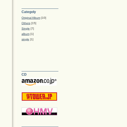
Categoly
Original Album
[10]
Others
[15]
Single
[7]
album
[1]
single
[1]
CD