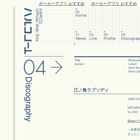
ポーカーアプリ おすすめ
ポーカーアプリ おすすめ
Title
Release
Jacket
Label
Item No
Price (ta
江ノ島ラプソディ
1999.03
NATURAL
¥1,200
Shopペ
（在庫切
ました）