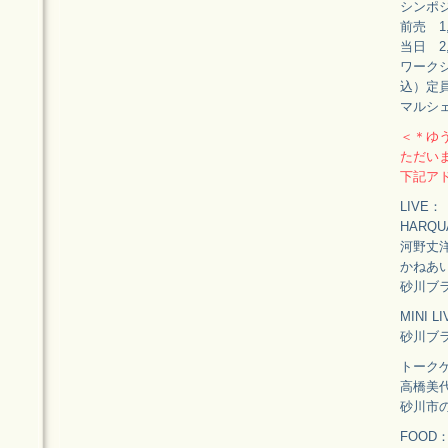
シンポ
前売 1
当日 2
ワークシ
込）定員
マルシ
＜＊ゆ
ただいま
下記ア
LIVE：
HARQUA
河野丈洋（
かねあ
砂川ブ
MINI 
砂川ブラ
トーク
高橋美
砂川市
FOOD