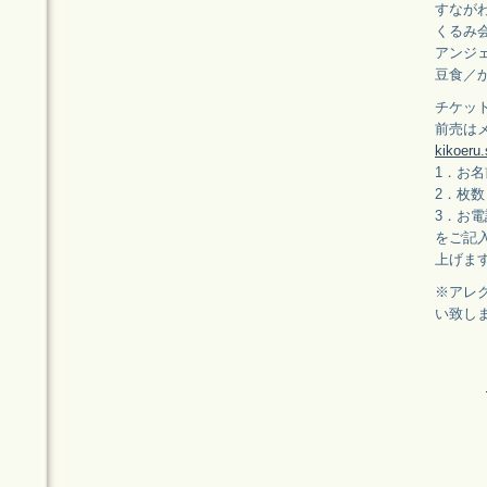
すなが
くるみ会
アンジ
豆食／
チケッ
前売は
kikoeru
1．お名
2．枚数
3．お
をご記
上げま
※アレ
い致し