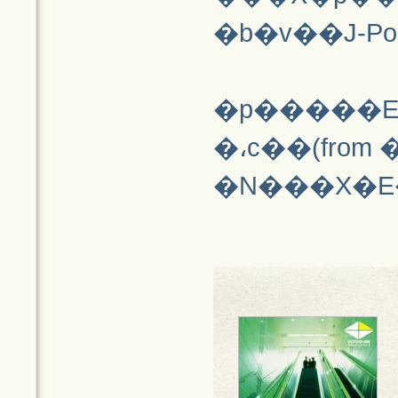
�p�����E�
�،c��(from
�N���X�E�