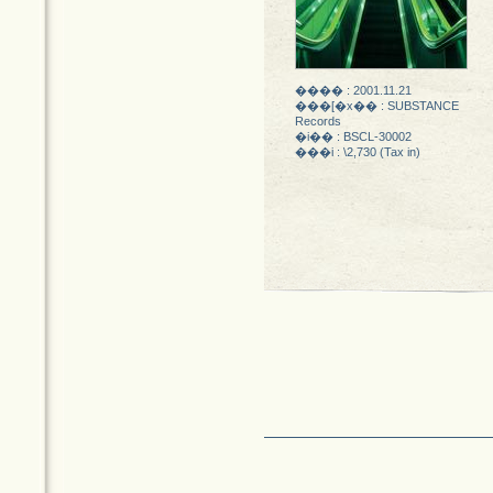
���� : 2001.11.21
���[�x�� : SUBSTANCE
Records
�i�� : BSCL-30002
���i : \2,730 (Tax in)