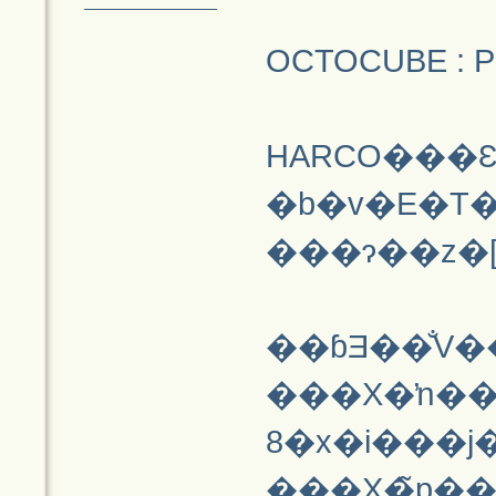
OCTOCUBE : Pr
HARCO���Ɛ
�b�v�E�T
���ɂ��z�[
��ɓƎ��̐V���ȕ\
���X�ŉ��
8�x�i���
���X�̃p�