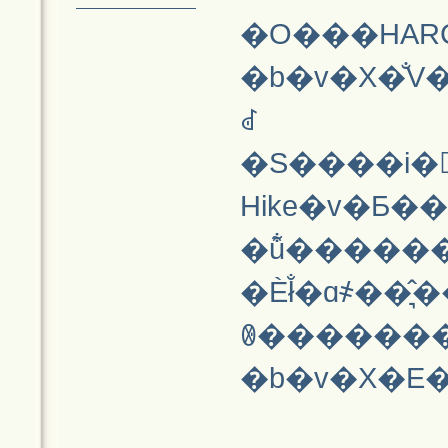
�O���HAR
�b�v�X�̐
ꂽ
�S����i�𒚔J�ɂ������
Hike�v�Ƃ�
�Èł̐�ɑ҂��͉̂����H�O��̙z�Ƃ����Ȃ
ꂳ�������