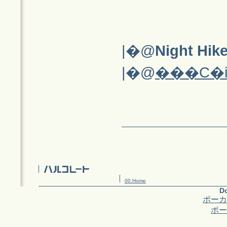
|�@
Night H
|�@
���C�i
00.Home
Do
ポーカ
ポー