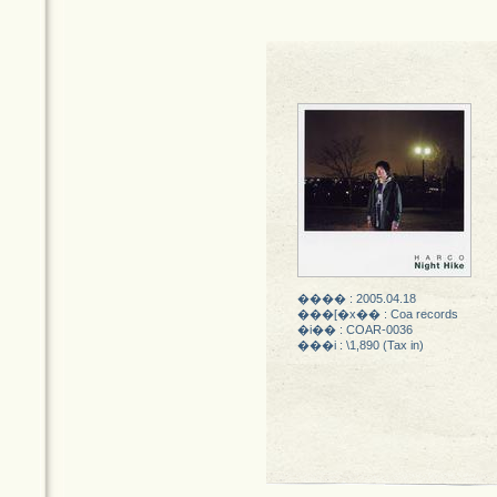
���� : 2005.04.18
���[�x�� : Coa records
�i�� : COAR-0036
���i : \1,890 (Tax in)