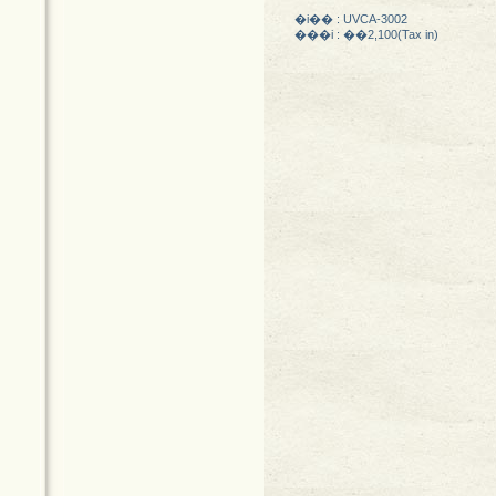
�i�� : UVCA-3002
���i : ��2,100(Tax in)