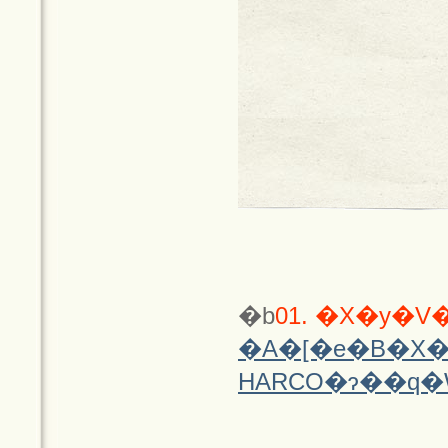
�b
01. �X�y�
�A�[�e�B�X
HARCO�ɂ��q