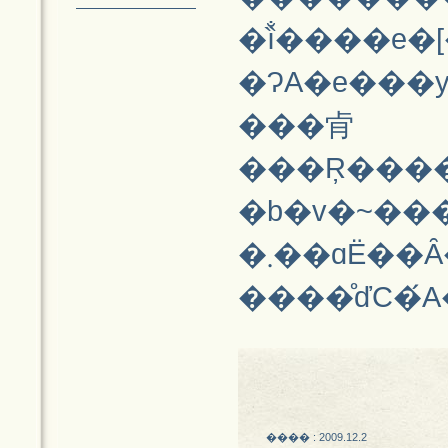
�ȉ̐����e�[
�ɁA�e���y�V�[
���肻
���Ŗ��������R�
�b�v�~���
�܂��ɑË��Ȃ��̃x�X�g�E�I�u�E�X�E�B�[�g�E�{�C�X�I�I
����̊ďC�
���� : 2009.12.2